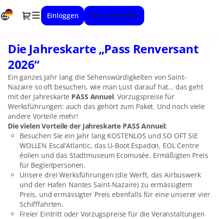
Artikel
Dialog
Einloggen
Neu anmelden
Auswahl
[Die
Jahreskarte
Die Jahreskarte „Pass Renversant
Die
„Pass
Jahreskarte
Renversant
2026“
„Pass
2026“]
Ein ganzes Jahr lang die Sehenswürdigkeiten von Saint-
Renversant
-
Nazaire so oft besuchen, wie man Lust darauf hat… das geht
2026“
Saint-
mit der Jahreskarte
PASS Annuel
. Vorzugspreise für
Nazaire
Werksführungen: auch das gehört zum Paket. Und noch viele
Umwerfend
andere Vorteile mehr!
Die vielen Vorteile der Jahreskarte PASS Annuel:
Besuchen Sie ein Jahr lang KOSTENLOS und SO OFT SIE
WOLLEN Escal’Atlantic, das U-Boot Espadon, EOL Centre
éolien und das Stadtmuseum Ecomusée.
Ermäßigten Preis
für
Begleitpersonen.
Unsere drei Werksführungen (die Werft, das Airbuswerk
und der Hafen Nantes Saint-Nazaire) zu ermässigtem
Preis, und ermässigter Preis ebenfalls für eine unserer vier
Schifffahrten.
Freier Eintritt oder Vorzugspreise für die Veranstaltungen