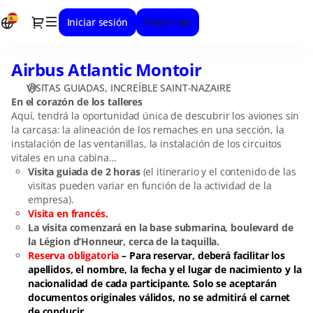
Selecciona
Diálogo
Iniciar sesión
Regístrate
la
fecha
[Airbus
Airbus Atlantic Montoir
Airbus
Atlantic
Atlantic
Montoir]
VISITAS GUIADAS
INCREÍBLE SAINT-NAZAIRE
Montoir
-
En el corazón de los talleres
Increíble
Aquí, tendrá la oportunidad única de descubrir los aviones sin
la carcasa: la alineación de los remaches en una sección, la
Saint-
instalación de las ventanillas, la instalación de los circuitos
Nazaire
vitales en una cabina…
Visita guiada de 2 horas
(el itinerario y el contenido de las
visitas pueden variar en función de la actividad de la
empresa).
Visita en francés.
La visita comenzará en la base submarina, boulevard de
la Légion d’Honneur, cerca de la taquilla.
Reserva obligatoria
– Para reservar, deberá facilitar los
apellidos, el nombre, la fecha y el lugar de nacimiento y la
nacionalidad de cada participante. Solo se aceptarán
documentos originales válidos, no se admitirá el carnet
de conducir.