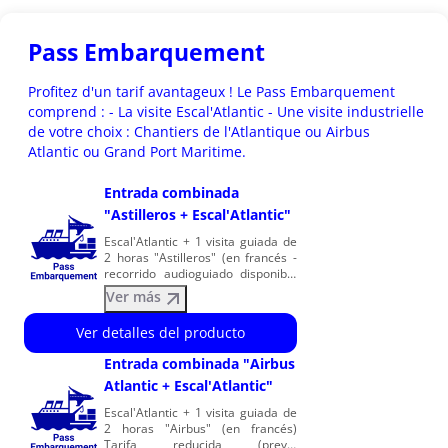
Pass Embarquement
Profitez d'un tarif avantageux ! Le Pass Embarquement
comprend : - La visite Escal'Atlantic - Une visite industrielle
de votre choix : Chantiers de l'Atlantique ou Airbus
Atlantic ou Grand Port Maritime.
Entrada combinada
"Astilleros + Escal'Atlantic"
Escal'Atlantic + 1 visita guiada de
2 horas "Astilleros" (en francés -
recorrido audioguiado disponible
en español) Tarifa reducida
Ver más
(previa presentación de un
justificante): estudiantes,
Ver detalles del producto
personas desempleadas,
personas con discapacidad y sus
Entrada combinada "Airbus
acompañantes. Los astilleros: -
Atlantic + Escal'Atlantic"
Deberá facilitar los apellidos, el
nombre, la fecha y el lugar de
Escal'Atlantic + 1 visita guiada de
nacimiento y la nacionalidad de
2 horas "Airbus" (en francés)
cada participante. - Visita
Tarifa reducida (previa