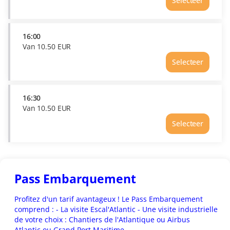
Selecteer
16:00
Van
10
.
50
EUR
Selecteer
Tijd
16:00
Prijs
Van
16:30
10.50
Van
10
.
50
EUR
EUR
Selecteer
Tijd
16:30
Prijs
Van
10.50
Pass Embarquement
EUR
Profitez d'un tarif avantageux ! Le Pass Embarquement
comprend : - La visite Escal'Atlantic - Une visite industrielle
de votre choix : Chantiers de l'Atlantique ou Airbus
Atlantic ou Grand Port Maritime.