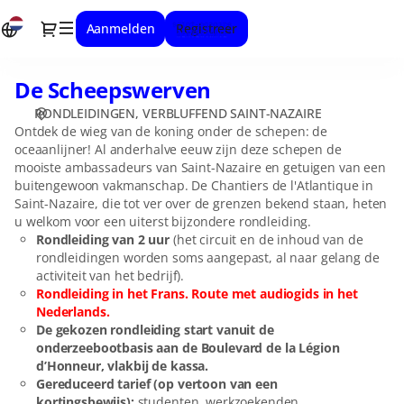
Datum
Dialog
Aanmelden
Registreer
selectie
[De
Scheepswerven]
De Scheepswerven
De
-
Scheepswerven
Verbluffend
RONDLEIDINGEN
VERBLUFFEND SAINT-NAZAIRE
Saint-
Ontdek de wieg van de koning onder de schepen: de
Nazaire
oceaanlijner! Al anderhalve eeuw zijn deze schepen de
mooiste ambassadeurs van Saint-Nazaire en getuigen van een
buitengewoon vakmanschap. De Chantiers de l'Atlantique in
Saint-Nazaire, die tot ver over de grenzen bekend staan, heten
u welkom voor een uiterst bijzondere rondleiding.
Rondleiding van 2 uur
(het circuit en de inhoud van de
rondleidingen worden soms aangepast, al naar gelang de
activiteit van het bedrijf).
Rondleiding in het Frans. Route met audiogids in het
Nederlands.
De gekozen rondleiding start vanuit de
onderzeebootbasis aan de Boulevard de la Légion
d’Honneur, vlakbij de kassa.
Gereduceerd tarief (op vertoon van een
kortingsbewijs):
studenten, werkzoekenden,