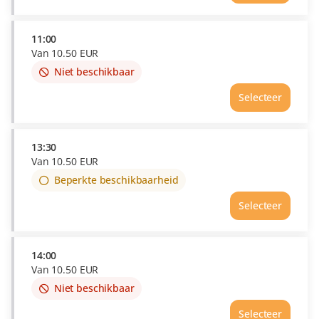
out
of
availability
11:00
Van
10
.
50
EUR
Niet beschikbaar
This
item
Selecteer
is
out
of
availability
13:30
Van
10
.
50
EUR
Beperkte beschikbaarheid
Selecteer
14:00
Van
10
.
50
EUR
Niet beschikbaar
This
item
Selecteer
is