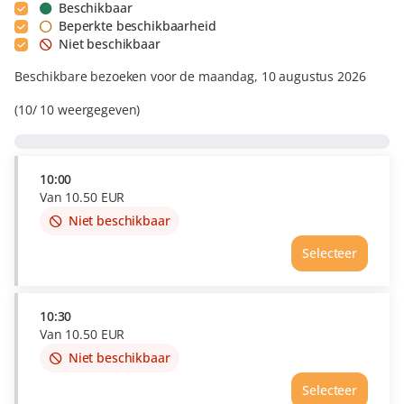
Beschikbaar
Beperkte beschikbaarheid
Niet beschikbaar
Beschikbare bezoeken voor de maandag, 10 augustus 2026
10
10
weergegeven
10:00
Van
10
.
50
EUR
Niet beschikbaar
This
item
Selecteer
is
out
of
availability
10:30
Van
10
.
50
EUR
Niet beschikbaar
This
item
Selecteer
is