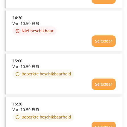
out
of
availability
14:30
Van
10
.
50
EUR
Niet beschikbaar
This
item
Selecteer
is
out
of
availability
15:00
Van
10
.
50
EUR
Beperkte beschikbaarheid
Selecteer
15:30
Van
10
.
50
EUR
Beperkte beschikbaarheid