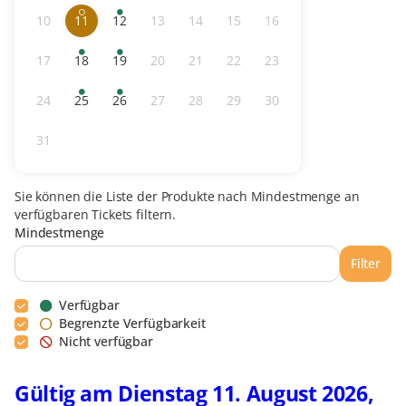
10
11
12
13
14
15
16
Inaktiv
Eingeschränkte
ausgewählter
Verfügbare
Inaktiv
Inaktiv
Inaktiv
Inaktiv
Verfügbarkeit
Tag
Tickets
17
18
19
20
21
22
23
Inaktiv
Verfügbare
Verfügbare
Inaktiv
Inaktiv
Inaktiv
Inaktiv
Tickets
Tickets
24
25
26
27
28
29
30
Inaktiv
Verfügbare
Verfügbare
Inaktiv
Inaktiv
Inaktiv
Inaktiv
Tickets
Tickets
31
Inaktiv
Sie können die Liste der Produkte nach Mindestmenge an
verfügbaren Tickets filtern.
Mindestmenge
Filter
Verfügbar
Begrenzte Verfügbarkeit
Nicht verfügbar
Gültig am Dienstag 11. August 2026,