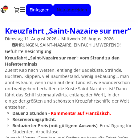
Datumsauswahl
Dialog
Einloggen
Neu anmelden
[SAINT-
NAZAIRE,
EINFACH
Kreuzfahrt „Saint-Nazaire sur mer“
Kreuzfahrt
UMWERFEND!
„Saint-
|
Dienstag 11. August 2026
Mittwoch 26. August 2026
Nazaire
11.08.2026
FÜHRUNGEN
SAINT-NAZAIRE, EINFACH UMWERFEND!
sur
-
Geführte Besichtigung
mer“
14:30
Kreuzfahrt „Saint-Nazaire sur mer“: vom Strand zu den
Hafenterminals
|
Zuerst Kap nach Westen, entlang der Badeküste. Strände,
Kreuzfahrt
Buchten, Klippen, viel Baumbestand, wenig Bebauung… man
„Saint-
ahnt es kaum, wenn man auf dem Land ist, wie wunderschön
Nazaire
und weitgehend erhalten die Küste Saint-Nazaires ist! Dann
sur
fährt das Schiff stromaufwärts, entlang der Werft, in der
mer“]
einige der größten und schönsten Kreuzfahrtschiffe der Welt
-
entstehen.
Saint-
Dauer 2 Stunden -
Kommentar auf Französisch.
Nazaire
Reservierungspflicht.
Umwerfend
Reduzierter Preis (mit gültigem Ausweis):
Ermäßigung für
Studenten, Arbeitslose.
Je nach Wetter, Gezeiten und Strömung kann die Fahrt jedes