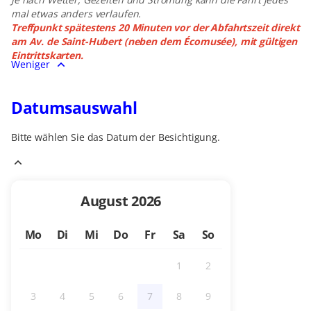
mal etwas anders verlaufen.
Treffpunkt spätestens 20 Minuten vor der Abfahrtszeit direkt
am Av. de Saint-Hubert (neben dem Écomusée), mit gültigen
Eintrittskarten.
Weniger
Datumsauswahl
Bitte wählen Sie das Datum der Besichtigung.
Aktueller
August
2026
Monat
Mo
Di
Mi
Do
Fr
Sa
So
1
2
Inaktiv
Inaktiv
3
4
5
6
7
8
9
Inaktiv
Inaktiv
Inaktiv
Inaktiv
Inaktiv
Inaktiv
Inaktiv