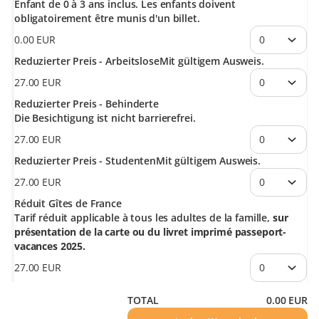
Enfant de 0 à 3 ans inclus. Les enfants doivent
obligatoirement être munis d'un billet.
0
.
00
EUR
Reduzierter Preis - Arbeitslose
Mit gültigem Ausweis.
27
.
00
EUR
Reduzierter Preis - Behinderte
Die Besichtigung ist nicht barrierefrei.
27
.
00
EUR
Reduzierter Preis - Studenten
Mit gültigem Ausweis.
27
.
00
EUR
Réduit Gîtes de France
Tarif réduit applicable à tous les adultes de la famille,
sur
présentation de la carte ou du livret imprimé passeport-
vacances 2025.
27
.
00
EUR
TOTAL
0
.
00
EUR