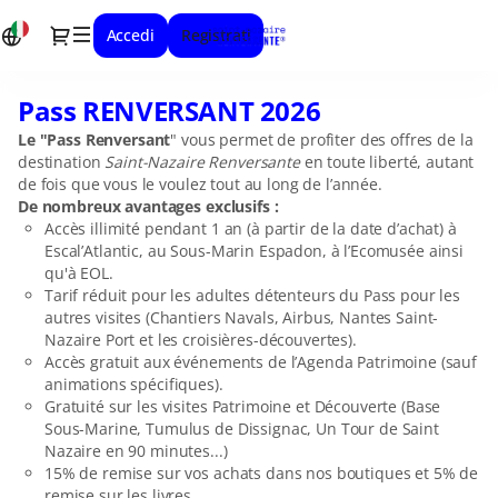
Selezione
Dialogo
Accedi
Registrati
degli
articoli
[Pass
Pass RENVERSANT 2026
Pass
RENVERSANT
RENVERSANT
2026]
Le "Pass Renversant
" vous permet de profiter des offres de la
2026
-
destination
Saint-Nazaire Renversante
en toute liberté, autant
Stunning
de fois que vous le voulez tout au long de l’année.
De nombreux avantages exclusifs :
Saint-
Accès illimité pendant 1 an (à partir de la date d’achat) à
Nazaire
Escal’Atlantic, au Sous-Marin Espadon, à l’Ecomusée ainsi
qu'à EOL.
Tarif réduit pour les adultes détenteurs du Pass pour les
autres visites (Chantiers Navals, Airbus, Nantes Saint-
Nazaire Port et les croisières-découvertes).
Accès gratuit aux événements de l’Agenda Patrimoine (sauf
animations spécifiques).
Gratuité sur les visites Patrimoine et Découverte (Base
Sous-Marine, Tumulus de Dissignac, Un Tour de Saint
Nazaire en 90 minutes...)
15% de remise sur vos achats dans nos boutiques et 5% de
remise sur les livres.