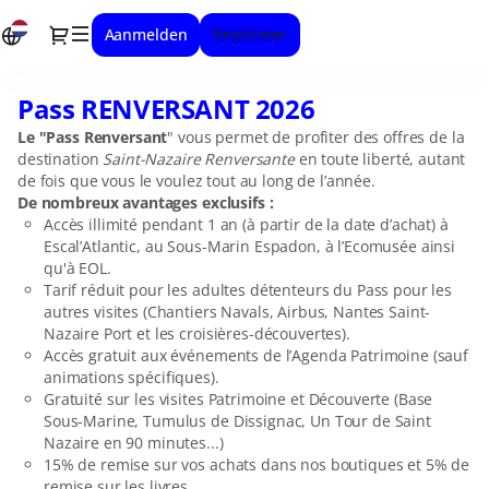
Items
Dialog
Aanmelden
Registreer
selectie
[Pass
RENVERSANT
Pass RENVERSANT 2026
Pass
2026]
RENVERSANT
-
Le "Pass Renversant
" vous permet de profiter des offres de la
2026
Verbluffend
destination
Saint-Nazaire Renversante
en toute liberté, autant
Saint-
de fois que vous le voulez tout au long de l’année.
De nombreux avantages exclusifs :
Nazaire
Accès illimité pendant 1 an (à partir de la date d’achat) à
Escal’Atlantic, au Sous-Marin Espadon, à l’Ecomusée ainsi
qu'à EOL.
Tarif réduit pour les adultes détenteurs du Pass pour les
autres visites (Chantiers Navals, Airbus, Nantes Saint-
Nazaire Port et les croisières-découvertes).
Accès gratuit aux événements de l’Agenda Patrimoine (sauf
animations spécifiques).
Gratuité sur les visites Patrimoine et Découverte (Base
Sous-Marine, Tumulus de Dissignac, Un Tour de Saint
Nazaire en 90 minutes...)
15% de remise sur vos achats dans nos boutiques et 5% de
remise sur les livres.