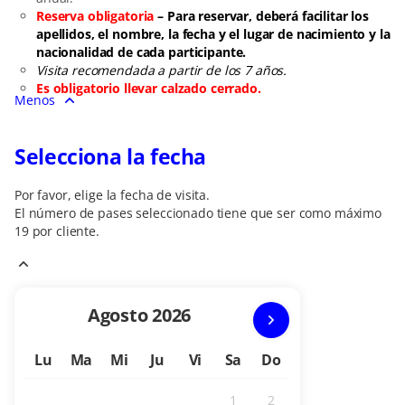
Reserva obligatoria
– Para reservar, deberá facilitar los
apellidos, el nombre, la fecha y el lugar de nacimiento y la
nacionalidad de cada participante.
Visita recomendada a partir de los 7 años.
Es obligatorio llevar calzado cerrado.
Menos
Selecciona la fecha
Por favor, elige la fecha de visita.
El número de
pases
seleccionado tiene que ser como máximo
19
por cliente.
Mes
Agosto
2026
en
Lu
Ma
Mi
Ju
Vi
Sa
Do
curso
1
2