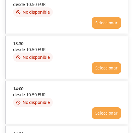
desde
10
.
50
EUR
No disponible
This
item
Seleccionar
is
out
of
availability
13:30
desde
10
.
50
EUR
No disponible
This
item
Seleccionar
is
out
of
availability
14:00
desde
10
.
50
EUR
No disponible
This
item
Seleccionar
is
out
of
availability