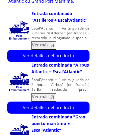
Atlantic ou Grand Port Maritime.
Entrada combinada
"Astilleros + Escal'Atlantic"
Escal'Atlantic + 1 visita guiada de
2 horas "Astilleros" (en francés -
recorrido audioguiado disponible
en español) Tarifa reducida
Ver más
(previa presentación de un
justificante): estudiantes,
Ver detalles del producto
personas desempleadas,
personas con discapacidad y sus
Entrada combinada "Airbus
acompañantes. Los astilleros: -
Atlantic + Escal'Atlantic"
Deberá facilitar los apellidos, el
nombre, la fecha y el lugar de
Escal'Atlantic + 1 visita guiada de
nacimiento y la nacionalidad de
2 horas "Airbus" (en francés)
cada participante. - Visita
Tarifa reducida (previa
recomendada a partir de los 7
presentación de un justificante):
años. - Es obligatorio llevar
Ver más
estudiantes, personas
calzado cerrado.
desempleadas, personas con
Ver detalles del producto
discapacidad y sus acompañantes.
Airbus: - Deberá facilitar los
Entrada combinada "Gran
apellidos, el nombre, la fecha y el
puerto marítimo +
lugar de nacimiento y la
nacionalidad de cada participante.
Escal'Atlantic"
Solo se aceptarán documentos