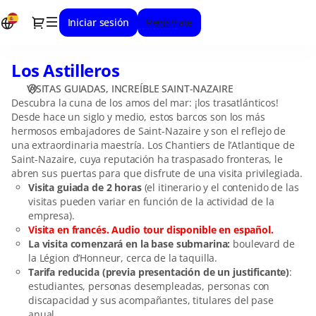
Selecciona
Diálogo
Iniciar sesión
Regístrate
la
fecha
[Los
Los Astilleros
Los
Astilleros]
Astilleros
-
VISITAS GUIADAS
INCREÍBLE SAINT-NAZAIRE
Increíble
Descubra la cuna de los amos del mar: ¡los trasatlánticos!
Saint-
Desde hace un siglo y medio, estos barcos son los más
hermosos embajadores de Saint-Nazaire y son el reflejo de
Nazaire
una extraordinaria maestría. Los Chantiers de l’Atlantique de
Saint-Nazaire, cuya reputación ha traspasado fronteras, le
abren sus puertas para que disfrute de una visita privilegiada.
Visita guiada de 2 horas
(el itinerario y el contenido de las
visitas pueden variar en función de la actividad de la
empresa).
Visita en francés. Audio tour disponible en español.
La visita comenzará en la base submarina:
boulevard de
la Légion d’Honneur, cerca de la taquilla.
Tarifa reducida (previa presentación de un justificante)
:
estudiantes, personas desempleadas, personas con
discapacidad y sus acompañantes, titulares del pase
anual.