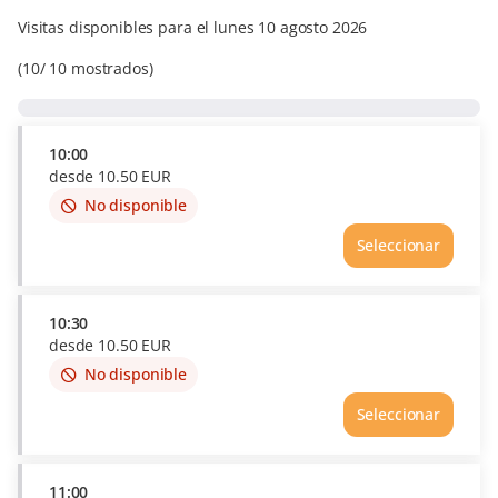
Visitas disponibles para el lunes 10 agosto 2026
10
10
mostrados
10:00
desde
10
.
50
EUR
No disponible
This
item
Seleccionar
is
out
of
availability
10:30
desde
10
.
50
EUR
No disponible
This
item
Seleccionar
is
out
of
availability
11:00