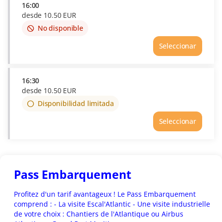
availability
16:00
desde
10
.
50
EUR
No disponible
This
item
Seleccionar
is
out
of
availability
16:30
desde
10
.
50
EUR
Disponibilidad limitada
Seleccionar
Pass Embarquement
Profitez d'un tarif avantageux ! Le Pass Embarquement
comprend : - La visite Escal'Atlantic - Une visite industrielle
de votre choix : Chantiers de l'Atlantique ou Airbus