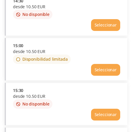
14:30
desde
10
.
50
EUR
No disponible
This
item
Seleccionar
is
out
of
availability
15:00
desde
10
.
50
EUR
Disponibilidad limitada
Seleccionar
15:30
desde
10
.
50
EUR
No disponible
This
item
Seleccionar
is
out
of