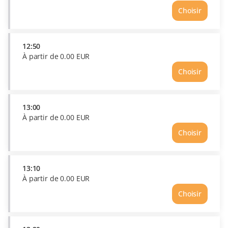
de
Choisir
0.00
Heure
EUR
12:40
Prix
À
12:50
partir
À partir de
0
.
00
EUR
de
Choisir
0.00
Heure
EUR
12:50
Prix
À
13:00
partir
À partir de
0
.
00
EUR
de
Choisir
0.00
Heure
EUR
13:00
Prix
À
13:10
partir
À partir de
0
.
00
EUR
de
Choisir
0.00
Heure
EUR
13:10
Prix