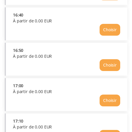
EUR
16:30
Prix
À
16:40
partir
À partir de
0
.
00
EUR
de
Choisir
0.00
Heure
EUR
16:40
Prix
À
16:50
partir
À partir de
0
.
00
EUR
de
Choisir
0.00
Heure
EUR
16:50
Prix
À
17:00
partir
À partir de
0
.
00
EUR
de
Choisir
0.00
Heure
EUR
17:00
Prix
À
17:10
partir
À partir de
0
.
00
EUR