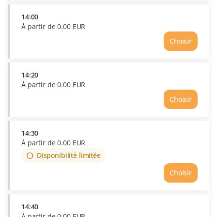
Prix
À
14:00
partir
À partir de
0
.
00
EUR
de
Choisir
0.00
Heure
EUR
14:00
Prix
À
14:20
partir
À partir de
0
.
00
EUR
de
Choisir
0.00
Heure
EUR
14:20
Prix
À
14:30
partir
À partir de
0
.
00
EUR
de
Disponibilité limitée
0.00
EUR
Choisir
14:40
À partir de
0
.
00
EUR