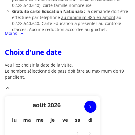
02.28.540.640), carte famille nombreuse
Gratuité carte Education Nationale :
la demande doit être
effectuée par téléphone
au minimum 48h en amont
au
02.28.540.640. Carte Education à présenter au contrôle
d'accès. Aucune réduction accordée au guichet.
Moins
Choix d'une date
Veuillez choisir la date de la visite.
Le nombre sélectionné
de pass
doit être au maximum de
19
par client.
Mois
août
2026
en
lu
ma
me
je
ve
sa
di
cours
1
2