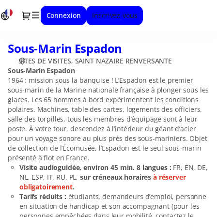
Choix
Dialogue
Connexion
Inscrivez-vous
d'une
date
[Sous-
Sous-Marin Espadon
Sous-
Marin
Marin
Espadon]
SITES DE VISITES
SAINT NAZAIRE RENVERSANTE
Espadon
-
Sous-Marin Espadon
Saint-
1964 : mission sous la banquise ! L’Espadon est le premier
sous-marin de la Marine nationale française à plonger sous les
Nazaire
glaces. Les 65 hommes à bord expérimentent les conditions
Renversante
polaires. Machines, table des cartes, logements des officiers,
salle des torpilles, tous les membres d’équipage sont à leur
poste. À votre tour, descendez à l’intérieur du géant d’acier
pour un voyage sonore au plus près des sous-mariniers. Objet
de collection de l’Écomusée, l’Espadon est le seul sous-marin
présenté à flot en France.
Visite audioguidée, environ 45 min. 8 langues :
FR, EN, DE,
NL, ESP, IT, RU, PL,
sur créneaux horaires
à réserver
obligatoirement
.
Tarifs réduits :
étudiants, demandeurs d’emploi, personne
en situation de handicap et son accompagnant (pour les
personnes empêchées dans leur mobilité, contactez le