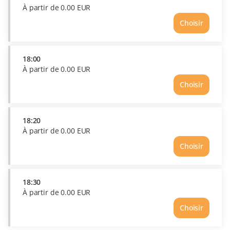
partir
À partir de
0
.
00
EUR
de
Choisir
0.00
Heure
EUR
17:50
Prix
À
18:00
partir
À partir de
0
.
00
EUR
de
Choisir
0.00
Heure
EUR
18:00
Prix
À
18:20
partir
À partir de
0
.
00
EUR
de
Choisir
0.00
Heure
EUR
18:20
Prix
À
18:30
partir
À partir de
0
.
00
EUR
de
Choisir
0.00
Heure
EUR
18:30