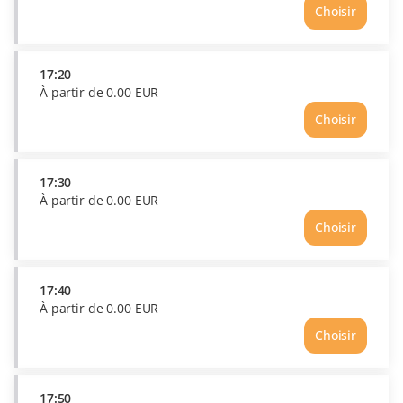
de
Choisir
0.00
Heure
EUR
17:10
Prix
À
17:20
partir
À partir de
0
.
00
EUR
de
Choisir
0.00
Heure
EUR
17:20
Prix
À
17:30
partir
À partir de
0
.
00
EUR
de
Choisir
0.00
Heure
EUR
17:30
Prix
À
17:40
partir
À partir de
0
.
00
EUR
de
Choisir
0.00
Heure
EUR
17:40
Prix
À
17:50