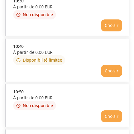
10:30
À partir de
0
.
00
EUR
Non disponible
This
item
Choisir
is
out
of
availability
10:40
À partir de
0
.
00
EUR
Disponibilité limitée
Choisir
10:50
À partir de
0
.
00
EUR
Non disponible
This
item
Choisir
is
out
of