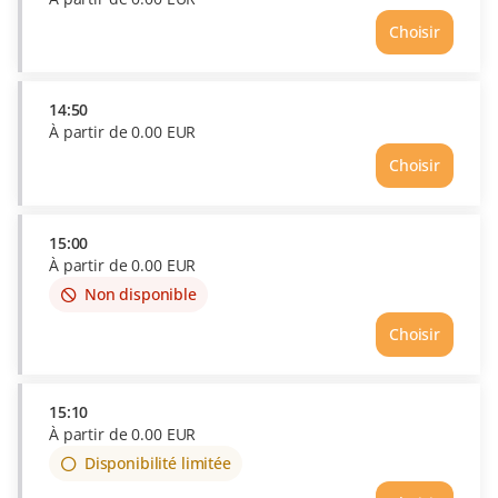
Choisir
Heure
14:40
Prix
À
14:50
partir
À partir de
0
.
00
EUR
de
Choisir
0.00
Heure
EUR
14:50
Prix
À
15:00
partir
À partir de
0
.
00
EUR
de
Non disponible
This
0.00
item
EUR
Choisir
is
out
of
availability
15:10
À partir de
0
.
00
EUR
Disponibilité limitée