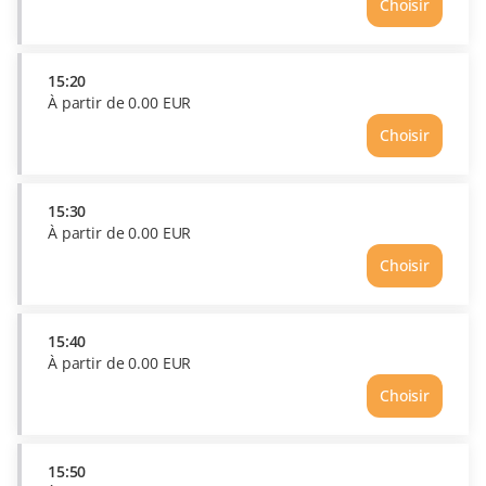
Choisir
15:20
À partir de
0
.
00
EUR
Choisir
Heure
15:20
Prix
À
15:30
partir
À partir de
0
.
00
EUR
de
Choisir
0.00
Heure
EUR
15:30
Prix
À
15:40
partir
À partir de
0
.
00
EUR
de
Choisir
0.00
Heure
EUR
15:40
Prix
À
15:50