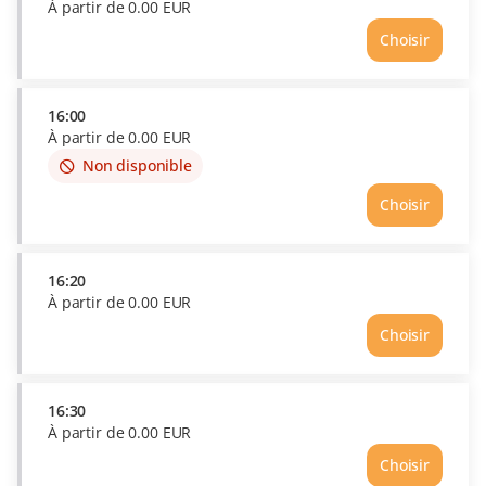
partir
À partir de
0
.
00
EUR
de
Choisir
0.00
Heure
EUR
15:50
Prix
À
16:00
partir
À partir de
0
.
00
EUR
de
Non disponible
This
0.00
item
EUR
Choisir
is
out
of
availability
16:20
À partir de
0
.
00
EUR
Choisir
Heure
16:20
Prix
À
16:30
partir
À partir de
0
.
00
EUR
de
Choisir
0.00
Heure