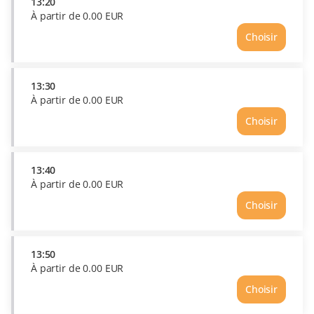
À
13:20
partir
À partir de
0
.
00
EUR
de
Choisir
0.00
Heure
EUR
13:20
Prix
À
13:30
partir
À partir de
0
.
00
EUR
de
Choisir
0.00
Heure
EUR
13:30
Prix
À
13:40
partir
À partir de
0
.
00
EUR
de
Choisir
0.00
Heure
EUR
13:40
Prix
À
13:50
partir
À partir de
0
.
00
EUR
de
Choisir
0.00
Heure
EUR
13:50