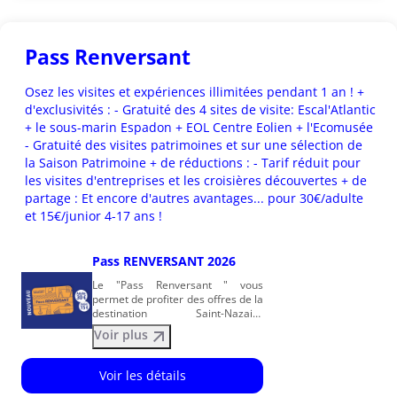
Prix
À
partir
Pass Renversant
de
0.00
Osez les visites et expériences illimitées pendant 1 an ! +
EUR
d'exclusivités : - Gratuité des 4 sites de visite: Escal'Atlantic
+ le sous-marin Espadon + EOL Centre Eolien + l'Ecomusée
- Gratuité des visites patrimoines et sur une sélection de
la Saison Patrimoine + de réductions : - Tarif réduit pour
les visites d'entreprises et les croisières découvertes + de
partage : Et encore d'autres avantages... pour 30€/adulte
et 15€/junior 4-17 ans !
Pass RENVERSANT 2026
Le "Pass Renversant " vous
permet de profiter des offres de la
destination Saint-Nazaire
Renversante en toute liberté,
Voir plus
autant de fois que vous le voulez
tout au long de l’année. De
nombreux avantages exclusifs :
Voir les détails
Accès illimité pendant 1 an (à