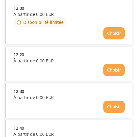
12:00
À partir de
0
.
00
EUR
Disponibilité limitée
Choisir
12:20
À partir de
0
.
00
EUR
Choisir
Heure
12:20
Prix
À
12:30
partir
À partir de
0
.
00
EUR
de
Choisir
0.00
Heure
EUR
12:30
Prix
À
12:40
partir
À partir de
0
.
00
EUR