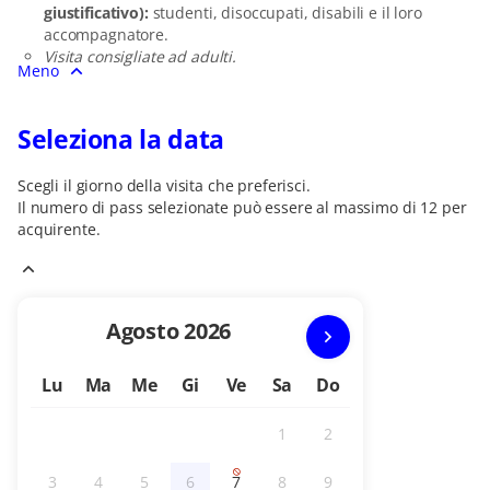
giustificativo):
studenti, disoccupati, disabili e il loro
accompagnatore.
Visita consigliate ad adulti.
Meno
Seleziona la data
Scegli il giorno della visita che preferisci.
Il numero di
pass
selezionate può essere al massimo di
12
per
acquirente.
Mese
Agosto
2026
corrente
Lu
Ma
Me
Gi
Ve
Sa
Do
1
2
Inattivo
Inattivo
3
4
5
6
7
8
9