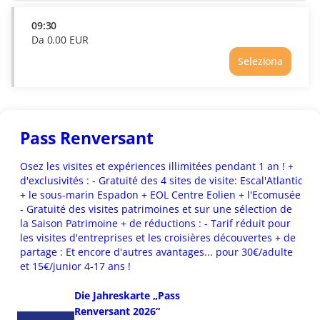
09:30
Da
0
.
00
EUR
Seleziona
Ora
09:30
Prezzo
Da
0.00
Pass Renversant
EUR
Osez les visites et expériences illimitées pendant 1 an ! +
d'exclusivités : - Gratuité des 4 sites de visite: Escal'Atlantic
+ le sous-marin Espadon + EOL Centre Eolien + l'Ecomusée
- Gratuité des visites patrimoines et sur une sélection de
la Saison Patrimoine + de réductions : - Tarif réduit pour
les visites d'entreprises et les croisières découvertes + de
partage : Et encore d'autres avantages... pour 30€/adulte
et 15€/junior 4-17 ans !
Die Jahreskarte „Pass
Renversant 2026“