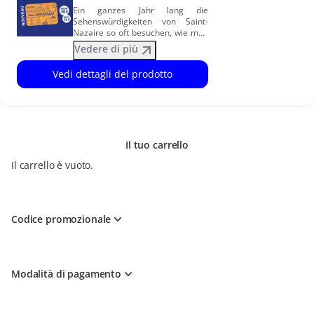
Ein ganzes Jahr lang die
Sehenswürdigkeiten von Saint-
Nazaire so oft besuchen, wie man
Lust darauf hat… das geht mit der
Vedere di più
Jahreskarte PASS Annuel .
Vorzugspreise für
Vedi dettagli del prodotto
Werksführungen: auch das gehört
zum Paket. Und noch viele andere
Vorteile mehr! Die vielen Vorteile
der Jahreskarte PASS Annuel:
Besuchen Sie ein Jahr lang
KOSTENLOS und SO OFT SIE
Il tuo carrello
WOLLEN Escal’Atlantic, das U-Boot
Espadon, EOL Centre éolien und
Il carrello è vuoto.
das Stadtmuseum Ecomusée.
Ermäßigten Preis für
Begleitpersonen. Unsere drei
Werksführungen (die Werft, das
Airbuswerk und der Hafen Nantes
Codice promozionale
Saint-Nazaire) zu ermässigtem
Preis, und ermässigter Preis
ebenfalls für eine unserer vier
Schifffahrten. Freier Eintritt oder
Vorzugspreise für die
Modalità di pagamento
Veranstaltungen im
Jahresprogramm Saison
Patrimoine Freier Eintritt für
verschiedene Führungen: