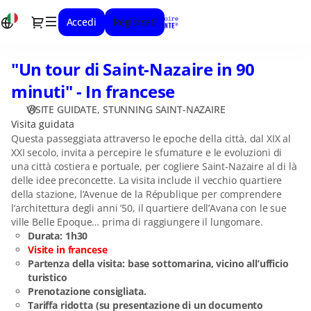
Seleziona
Dialogo
Accedi
Registrati
la
data
["Un
"Un tour di Saint-Nazaire in 90
"Un
tour
tour
di
minuti" - In francese
di
Saint-
VISITE GUIDATE
STUNNING SAINT-NAZAIRE
Saint-
Nazaire
Visita guidata
Nazaire
in
Questa passeggiata attraverso le epoche della città, dal XIX al
in
90
XXI secolo, invita a percepire le sfumature e le evoluzioni di
90
minuti"
una città costiera e portuale, per cogliere Saint-Nazaire al di là
minuti"
-
delle idee preconcette. La visita include il vecchio quartiere
-
In
della stazione, l’Avenue de la République per comprendere
In
francese]
l’architettura degli anni ’50, il quartiere dell’Avana con le sue
francese
-
ville Belle Epoque… prima di raggiungere il lungomare.
Durata: 1h30
Stunning
Visite in francese
Saint-
Partenza della visita: base sottomarina, vicino all’ufficio
Nazaire
turistico
Prenotazione consigliata.
Tariffa ridotta (su presentazione di un documento