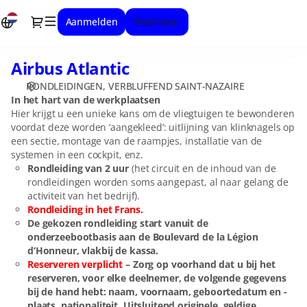
Datum
Dialog
Aanmelden
Registreer
selectie
[Airbus
Atlantic]
Airbus Atlantic
Airbus
-
Atlantic
Verbluffend
RONDLEIDINGEN
VERBLUFFEND SAINT-NAZAIRE
Saint-
In het hart van de werkplaatsen
Nazaire
Hier krijgt u een unieke kans om de vliegtuigen te bewonderen
voordat deze worden ‘aangekleed’: uitlijning van klinknagels op
een sectie, montage van de raampjes, installatie van de
systemen in een cockpit, enz.
Rondleiding van 2 uur
(het circuit en de inhoud van de
rondleidingen worden soms aangepast, al naar gelang de
activiteit van het bedrijf).
Rondleiding in het Frans.
De gekozen rondleiding start vanuit de
onderzeebootbasis aan de Boulevard de la Légion
d’Honneur, vlakbij de kassa.
Reserveren verplicht
– Zorg op voorhand dat u bij het
reserveren, voor elke deelnemer, de volgende gegevens
bij de hand hebt: naam, voornaam, geboortedatum en -
plaats, nationaliteit. Uitsluitend originele, geldige