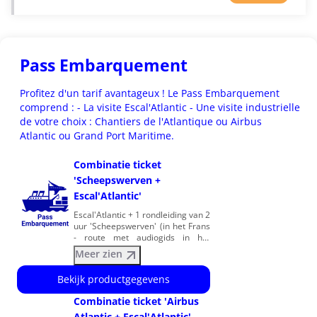
Pass Embarquement
Profitez d'un tarif avantageux ! Le Pass Embarquement
comprend : - La visite Escal'Atlantic - Une visite industrielle
de votre choix : Chantiers de l'Atlantique ou Airbus
Atlantic ou Grand Port Maritime.
Combinatie ticket
'Scheepswerven +
Escal'Atlantic'
Escal'Atlantic + 1 rondleiding van 2
uur 'Scheepswerven' (in het Frans
- route met audiogids in het
Nederlands) Gereduceerd tarief
Meer zien
(op vertoon van een
kortingsbewijs): studenten,
Bekijk productgegevens
werkzoekenden, gehandicapten
en hun begeleider. De
Combinatie ticket 'Airbus
Scheepswerven: - Zorg op
Atlantic + Escal'Atlantic'
voorhand dat u bij het reserveren,