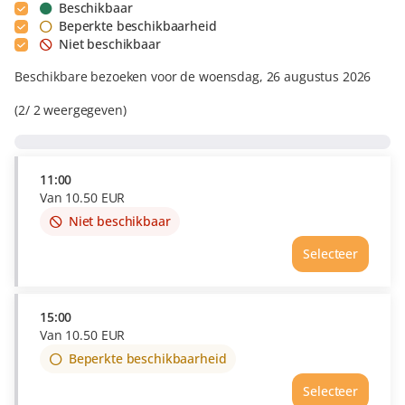
Beschikbaar
Beperkte beschikbaarheid
Niet beschikbaar
Beschikbare bezoeken voor de woensdag, 26 augustus 2026
2
2
weergegeven
11:00
Van
10
.
50
EUR
Niet beschikbaar
This
item
Selecteer
is
out
of
availability
15:00
Van
10
.
50
EUR
Beperkte beschikbaarheid
Selecteer