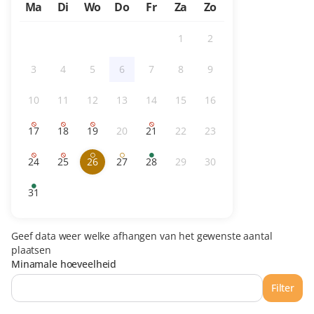
Ma
Di
Wo
Do
Fr
Za
Zo
1
2
Inactive
Inactive
3
4
5
6
7
8
9
Inactive
Inactive
Inactive
Inactive
Inactive
Inactive
Inactive
10
11
12
13
14
15
16
Inactive
Inactive
Inactive
Inactive
Inactive
Inactive
Inactive
17
18
19
20
21
22
23
Uitverkocht
Uitverkocht
Uitverkocht
Inactive
Uitverkocht
Inactive
Inactive
24
25
26
27
28
29
30
Uitverkocht
Uitverkocht
Beperkte
selected
Beperkte
Beschikbare
Inactive
Inactive
beschikbaarheid
day
beschikbaarheid
tickets
31
Beschikbare
tickets
Geef data weer welke afhangen van het gewenste aantal
plaatsen
Minamale hoeveelheid
Filter