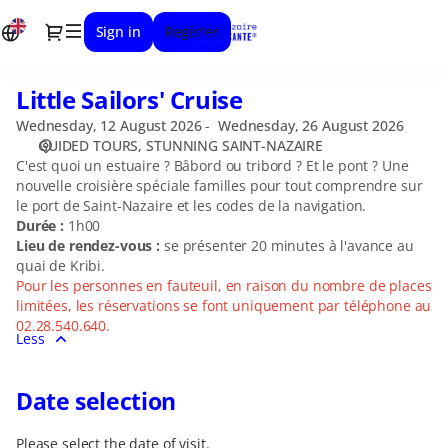
Date
Dialog
Sign in
Register
selection
[STUNNING
SAINT-
Little Sailors' Cruise
Little
NAZAIRE
Sailors'
|
Wednesday, 12 August 2026
Wednesday, 26 August 2026
Cruise
19.08.2026
GUIDED TOURS
STUNNING SAINT-NAZAIRE
-
C'est quoi un estuaire ? Bâbord ou tribord ? Et le pont ? Une
nouvelle croisière spéciale familles pour tout comprendre sur
11:00
le port de Saint-Nazaire et les codes de la navigation.
|
Durée :
1h00
Little
Lieu de rendez-vous :
se présenter 20 minutes à l'avance au
Sailors'
quai de Kribi.
Cruise]
Pour les personnes en fauteuil, en raison du nombre de places
-
limitées, les réservations se font uniquement par téléphone au
Stunning
02.28.540.640.
Less
Saint-
Nazaire
Date selection
Please select the date of visit.